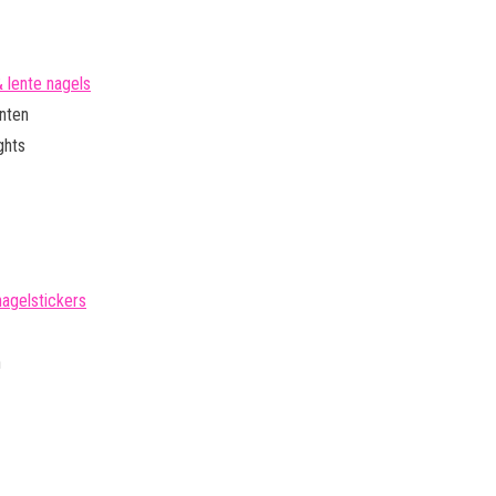
& lente nagels
enten
ghts
nagelstickers
n