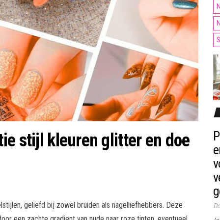
N
N
S
P
e stijl kleuren glitter en doe
e
v
v
g
tijlen, geliefd bij zowel bruiden als nagelliefhebbers. Deze
Do
door een zachte gradient van nude naar roze tinten, eventueel