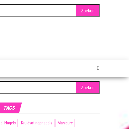
oeken
ar:
TAGS
el Nagels
Kruidvat nepnagels
Manicure