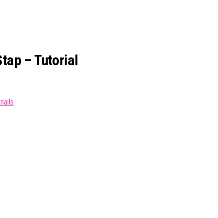
ap – Tutorial
nails