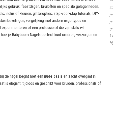
In
lijks gebruik, feestdagen, bruiloften en speciale gelegenheden.
z
inclusief kleuren, glitteropties, stap-voor-stap tutorials, DIY-
pr
ctaanbevelingen, vergelijking met andere nageltypes en
pe
l experimenteren of een professional die zijn skills wil
ge
s hoe je Babyboom Nagels perfect kunt creëren, verzorgen en
le
bi
bij de nagel begint met een
nude basis
en zacht overgaat in
aat is elegant, tijdloos en geschikt voor bruiden, professionals of