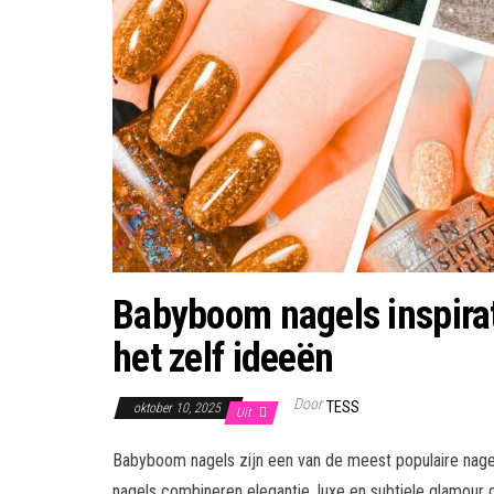
Babyboom nagels inspirati
het zelf ideeën
Door
TESS
oktober 10, 2025
Uit
Babyboom nagels zijn een van de meest populaire nagels
nagels combineren elegantie, luxe en subtiele glamour 