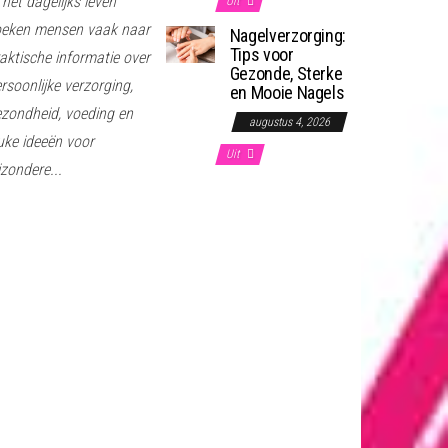
 het dagelijks leven
Uit
oeken mensen vaak naar
Nagelverzorging:
Tips voor
aktische informatie over
Gezonde, Sterke
rsoonlijke verzorging,
en Mooie Nagels
zondheid, voeding en
augustus 4, 2026
uke ideeën voor
Uit
jzondere...