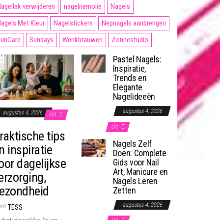
agellak verwijderen
nagelriemolie
Nagels
agels Met Kleur
Nagelstickers
Nepnagels aanbrengen
unCare
Sundays
Wenkbrauwen
Zonnestudio
Pastel Nagels:
Inspiratie,
Trends en
Elegante
Nagelideeën
augustus 4, 2026
augustus 4, 2026
Uit
Uit
raktische tips
Nagels Zelf
n inspiratie
Doen: Complete
oor dagelijkse
Gids voor Nail
Art, Manicure en
erzorging,
Nagels Leren
ezondheid
Zetten
augustus 4, 2026
or
TESS