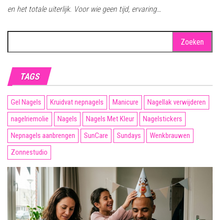
en het totale uiterlijk. Voor wie geen tijd, ervaring…
Zoeken
naar:
TAGS
Gel Nagels
Kruidvat nepnagels
Manicure
Nagellak verwijderen
nagelriemolie
Nagels
Nagels Met Kleur
Nagelstickers
Nepnagels aanbrengen
SunCare
Sundays
Wenkbrauwen
Zonnestudio