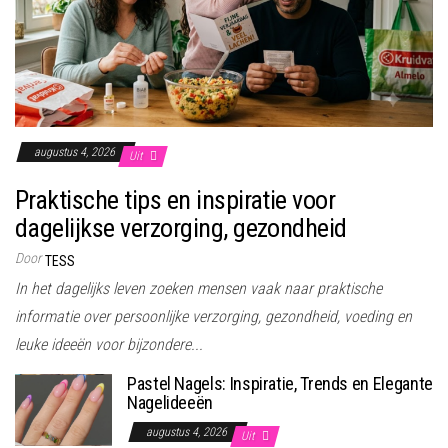
augustus 4, 2026
Uit
Praktische tips en inspiratie voor
dagelijkse verzorging, gezondheid
Door
TESS
In het dagelijks leven zoeken mensen vaak naar praktische
informatie over persoonlijke verzorging, gezondheid, voeding en
leuke ideeën voor bijzondere...
Pastel Nagels: Inspiratie, Trends en Elegante
Nagelideeën
augustus 4, 2026
Uit