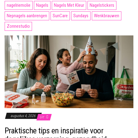
nagelriemolie
Nagels
Nagels Met Kleur
Nagelstickers
Nepnagels aanbrengen
SunCare
Sundays
Wenkbrauwen
Zonnestudio
augustus 4, 2026
Uit
Praktische tips en inspiratie voor