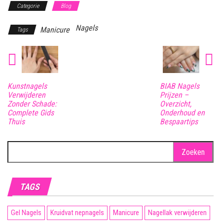
Categorie
Blog
Nagels
Manicure
Tags
Kunstnagels
BIAB Nagels
Verwijderen
Prijzen –
Zonder Schade:
Overzicht,
Complete Gids
Onderhoud en
Thuis
Bespaartips
Zoeken
naar:
TAGS
Gel Nagels
Kruidvat nepnagels
Manicure
Nagellak verwijderen