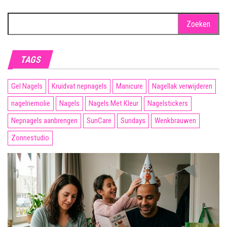
Zoeken
naar:
TAGS
Gel Nagels
Kruidvat nepnagels
Manicure
Nagellak verwijderen
nagelriemolie
Nagels
Nagels Met Kleur
Nagelstickers
Nepnagels aanbrengen
SunCare
Sundays
Wenkbrauwen
Zonnestudio