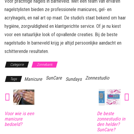
Voor prachtige nagels in barneveld. Met een team van ervaren
nagelstylisten bieden ze professionele manicures, gel- en
acrylnagels, en nail art op maat. De studio’s staat bekend om haar
hygiëne, zorgvuldigheid en klantgerichte service. Of je nu kiest
voor een natuurlijke look of opvallende creaties. Bij de beste
nagelstudio In barneveld krijg je altijd persoonlijke aandacht en
schitterende resultaten.
Categorie
Zonnebank
SunCare
Zonnestudio
Manicure
Sundays
Tags
Voor wie is een
De beste
manicure
zonnestudio in
bedoeld?
den helder?
SunCare?