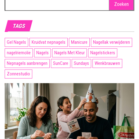
Zoeken
naar:
TAGS
Gel Nagels
Kruidvat nepnagels
Manicure
Nagellak verwijderen
nagelriemolie
Nagels
Nagels Met Kleur
Nagelstickers
Nepnagels aanbrengen
SunCare
Sundays
Wenkbrauwen
Zonnestudio