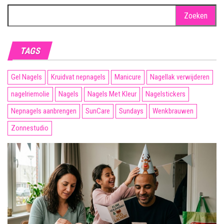
Zoeken
naar:
TAGS
Gel Nagels
Kruidvat nepnagels
Manicure
Nagellak verwijderen
nagelriemolie
Nagels
Nagels Met Kleur
Nagelstickers
Nepnagels aanbrengen
SunCare
Sundays
Wenkbrauwen
Zonnestudio