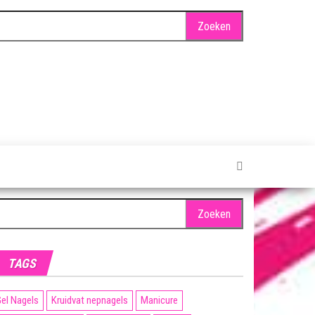
oeken
ar:
TAGS
el Nagels
Kruidvat nepnagels
Manicure