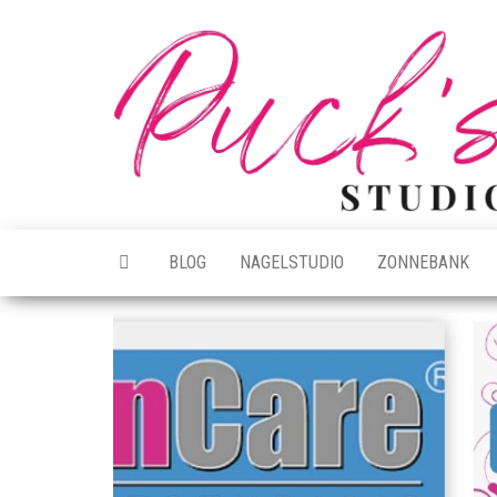
Ga
naar
de
inhoud
BLOG
NAGELSTUDIO
ZONNEBANK