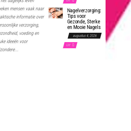
 het dagelijks leven
Uit
oeken mensen vaak naar
Nagelverzorging:
Tips voor
aktische informatie over
Gezonde, Sterke
rsoonlijke verzorging,
en Mooie Nagels
zondheid, voeding en
augustus 4, 2026
uke ideeën voor
Uit
jzondere...