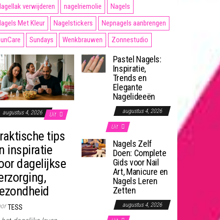
agellak verwijderen
nagelriemolie
Nagels
agels Met Kleur
Nagelstickers
Nepnagels aanbrengen
unCare
Sundays
Wenkbrauwen
Zonnestudio
Pastel Nagels:
Inspiratie,
Trends en
Elegante
Nagelideeën
augustus 4, 2026
augustus 4, 2026
Uit
Uit
raktische tips
Nagels Zelf
n inspiratie
Doen: Complete
oor dagelijkse
Gids voor Nail
Art, Manicure en
erzorging,
Nagels Leren
ezondheid
Zetten
augustus 4, 2026
or
TESS