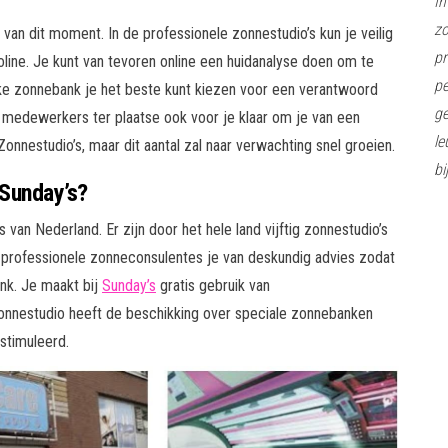
In
z
van dit moment. In de professionele zonnestudio’s kun je veilig
pr
ine. Je kunt van tevoren online een huidanalyse doen om te
pe
elke zonnebank je het beste kunt kiezen voor een verantwoord
ge
de medewerkers ter plaatse ook voor je klaar om je van een
le
onnestudio’s, maar dit aantal zal naar verwachting snel groeien.
bi
Sunday’s?
van Nederland. Er zijn door het hele land vijftig zonnestudio’s
n professionele zonneconsulentes je van deskundig advies zodat
nk. Je maakt bij
Sunday’s
gratis gebruik van
onnestudio heeft de beschikking over speciale zonnebanken
stimuleerd.