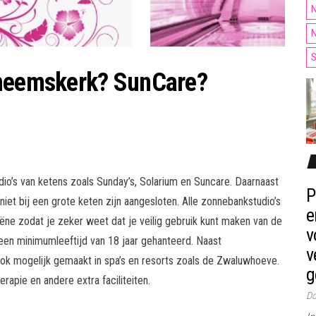
N
N
S
 heemskerk? SunCare?
dio’s van ketens zoals Sunday’s, Solarium en Suncare. Daarnaast
P
 niet bij een grote keten zijn aangesloten. Alle zonnebankstudio’s
e
iëne zodat je zeker weet dat je veilig gebruik kunt maken van de
v
en minimumleeftijd van 18 jaar gehanteerd. Naast
v
k mogelijk gemaakt in spa’s en resorts zoals de Zwaluwhoeve.
g
pie en andere extra faciliteiten.
Do