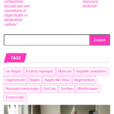
ontspannen
manicure
bezoek aan een
bedoeld?
zonnebank of
nagelstudio in
westerbork
cadeau!
Zoeken
naar:
TAGS
Gel Nagels
Kruidvat nepnagels
Manicure
Nagellak verwijderen
nagelriemolie
Nagels
Nagels Met Kleur
Nagelstickers
Nepnagels aanbrengen
SunCare
Sundays
Wenkbrauwen
Zonnestudio