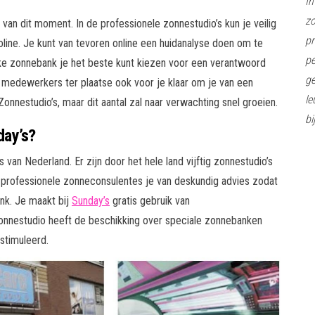
In
z
van dit moment. In de professionele zonnestudio’s kun je veilig
pr
ine. Je kunt van tevoren online een huidanalyse doen om te
pe
elke zonnebank je het beste kunt kiezen voor een verantwoord
ge
de medewerkers ter plaatse ook voor je klaar om je van een
le
onnestudio’s, maar dit aantal zal naar verwachting snel groeien.
bi
day’s?
van Nederland. Er zijn door het hele land vijftig zonnestudio’s
n professionele zonneconsulentes je van deskundig advies zodat
nk. Je maakt bij
Sunday’s
gratis gebruik van
onnestudio heeft de beschikking over speciale zonnebanken
stimuleerd.