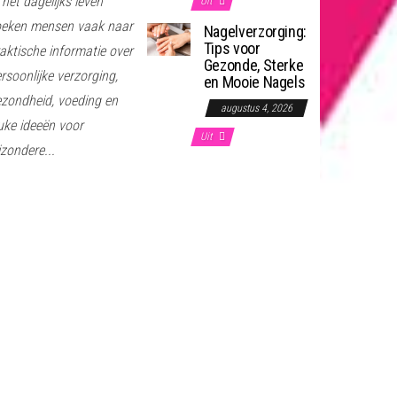
 het dagelijks leven
Uit
oeken mensen vaak naar
Nagelverzorging:
Tips voor
aktische informatie over
Gezonde, Sterke
rsoonlijke verzorging,
en Mooie Nagels
zondheid, voeding en
augustus 4, 2026
uke ideeën voor
Uit
jzondere...