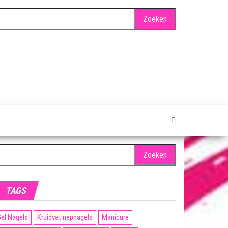
oeken
ar:
TAGS
el Nagels
Kruidvat nepnagels
Manicure