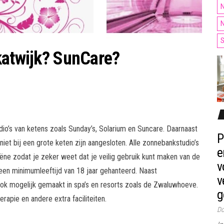
N
N
S
katwijk? SunCare?
dio’s van ketens zoals Sunday’s, Solarium en Suncare. Daarnaast
P
 niet bij een grote keten zijn aangesloten. Alle zonnebankstudio’s
e
iëne zodat je zeker weet dat je veilig gebruik kunt maken van de
v
en minimumleeftijd van 18 jaar gehanteerd. Naast
v
k mogelijk gemaakt in spa’s en resorts zoals de Zwaluwhoeve.
g
pie en andere extra faciliteiten.
Do