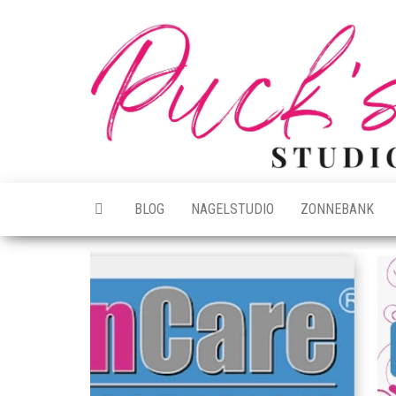
Ga
naar
de
inhoud
BLOG
NAGELSTUDIO
ZONNEBANK