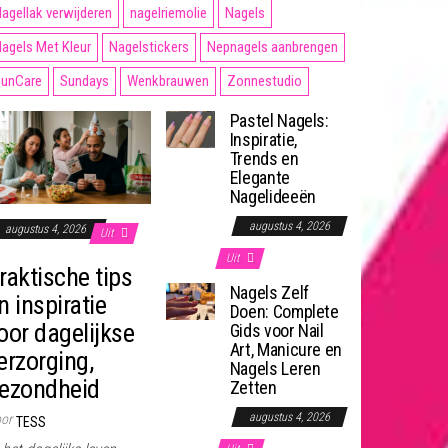
agellak verwijderen
nagelriemolie
Nagels
agels Met Kleur
Nagelstickers
Nepnagels aanbrengen
unCare
Sundays
Wenkbrauwen
Zonnestudio
Pastel Nagels:
Inspiratie,
Trends en
Elegante
Nagelideeën
augustus 4, 2026
augustus 4, 2026
Uit
Uit
raktische tips
Nagels Zelf
n inspiratie
Doen: Complete
oor dagelijkse
Gids voor Nail
Art, Manicure en
erzorging,
Nagels Leren
ezondheid
Zetten
augustus 4, 2026
or
TESS