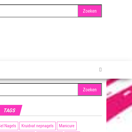
oeken
ar:
TAGS
el Nagels
Kruidvat nepnagels
Manicure