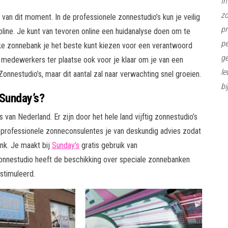
In
z
van dit moment. In de professionele zonnestudio’s kun je veilig
pr
ine. Je kunt van tevoren online een huidanalyse doen om te
pe
elke zonnebank je het beste kunt kiezen voor een verantwoord
ge
de medewerkers ter plaatse ook voor je klaar om je van een
le
onnestudio’s, maar dit aantal zal naar verwachting snel groeien.
bi
 Sunday’s?
van Nederland. Er zijn door het hele land vijftig zonnestudio’s
n professionele zonneconsulentes je van deskundig advies zodat
nk. Je maakt bij
Sunday’s
gratis gebruik van
onnestudio heeft de beschikking over speciale zonnebanken
stimuleerd.