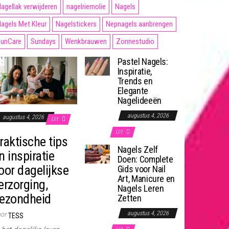
agellak verwijderen
nagelriemolie
Nagels
agels Met Kleur
Nagelstickers
Nepnagels aanbrengen
unCare
Sundays
Wenkbrauwen
Zonnestudio
Pastel Nagels:
Inspiratie,
Trends en
Elegante
Nagelideeën
augustus 4, 2026
augustus 4, 2026
Uit
Uit
raktische tips
Nagels Zelf
n inspiratie
Doen: Complete
oor dagelijkse
Gids voor Nail
Art, Manicure en
erzorging,
Nagels Leren
ezondheid
Zetten
augustus 4, 2026
or
TESS