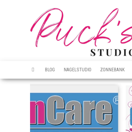
Ga
naar
de
inhoud
BLOG
NAGELSTUDIO
ZONNEBANK