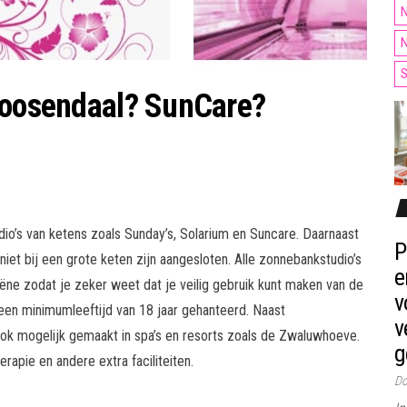
N
N
S
 roosendaal? SunCare?
dio’s van ketens zoals Sunday’s, Solarium en Suncare. Daarnaast
P
 niet bij een grote keten zijn aangesloten. Alle zonnebankstudio’s
e
iëne zodat je zeker weet dat je veilig gebruik kunt maken van de
v
en minimumleeftijd van 18 jaar gehanteerd. Naast
v
k mogelijk gemaakt in spa’s en resorts zoals de Zwaluwhoeve.
g
pie en andere extra faciliteiten.
Do