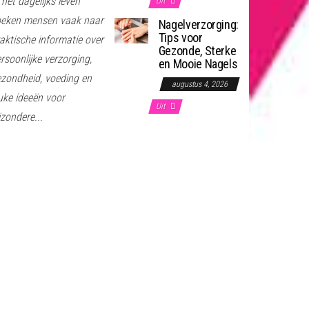
 het dagelijks leven
Uit
oeken mensen vaak naar
Nagelverzorging:
Tips voor
aktische informatie over
Gezonde, Sterke
rsoonlijke verzorging,
en Mooie Nagels
zondheid, voeding en
augustus 4, 2026
uke ideeën voor
Uit
jzondere...