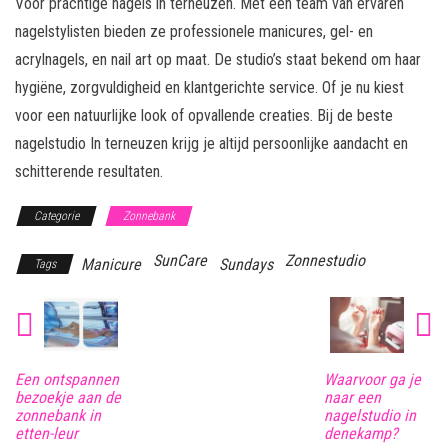
Voor prachtige nagels in terneuzen. Met een team van ervaren
nagelstylisten bieden ze professionele manicures, gel- en
acrylnagels, en nail art op maat. De studio’s staat bekend om haar
hygiëne, zorgvuldigheid en klantgerichte service. Of je nu kiest
voor een natuurlijke look of opvallende creaties. Bij de beste
nagelstudio In terneuzen krijg je altijd persoonlijke aandacht en
schitterende resultaten.
Categorie
Zonnebank
SunCare
Zonnestudio
Manicure
Sundays
Tags
Een ontspannen
Waarvoor ga je
bezoekje aan de
naar een
zonnebank in
nagelstudio in
etten-leur
denekamp?