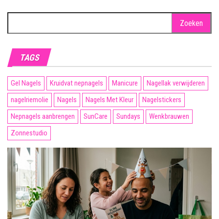
Zoeken
naar:
TAGS
Gel Nagels
Kruidvat nepnagels
Manicure
Nagellak verwijderen
nagelriemolie
Nagels
Nagels Met Kleur
Nagelstickers
Nepnagels aanbrengen
SunCare
Sundays
Wenkbrauwen
Zonnestudio