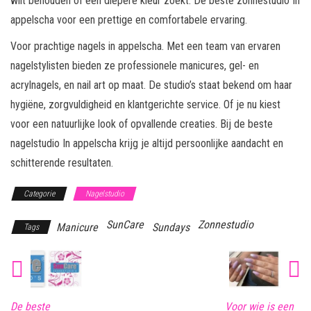
wilt behouden of een diepere kleur zoekt. De beste zonnestudio In
appelscha voor een prettige en comfortabele ervaring.
Voor prachtige nagels in appelscha. Met een team van ervaren
nagelstylisten bieden ze professionele manicures, gel- en
acrylnagels, en nail art op maat. De studio’s staat bekend om haar
hygiëne, zorgvuldigheid en klantgerichte service. Of je nu kiest
voor een natuurlijke look of opvallende creaties. Bij de beste
nagelstudio In appelscha krijg je altijd persoonlijke aandacht en
schitterende resultaten.
Categorie
Nagelstudio
SunCare
Zonnestudio
Manicure
Sundays
Tags
De beste
Voor wie is een