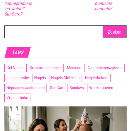
zonnestudio in
manicure
zeewolde?
bedoeld?
SunCare?
Zoeken
naar:
TAGS
Gel Nagels
Kruidvat nepnagels
Manicure
Nagellak verwijderen
nagelriemolie
Nagels
Nagels Met Kleur
Nagelstickers
Nepnagels aanbrengen
SunCare
Sundays
Wenkbrauwen
Zonnestudio