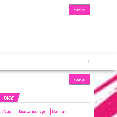
oeken
ar:
TAGS
el Nagels
Kruidvat nepnagels
Manicure