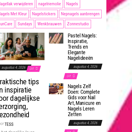
agellak verwijderen
nagelriemolie
Nagels
agels Met Kleur
Nagelstickers
Nepnagels aanbrengen
unCare
Sundays
Wenkbrauwen
Zonnestudio
Pastel Nagels:
Inspiratie,
Trends en
Elegante
Nagelideeën
augustus 4, 2026
augustus 4, 2026
Uit
Uit
raktische tips
Nagels Zelf
n inspiratie
Doen: Complete
oor dagelijkse
Gids voor Nail
Art, Manicure en
erzorging,
Nagels Leren
ezondheid
Zetten
augustus 4, 2026
or
TESS