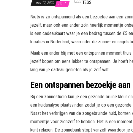
Door
TESS
mei 12, 2020
Uit
Niets is zo ontspannend als een bezoekje aan een zonne
jezelf, maar ook een ander zo’n heerlijk momentje o
is een cadeaukaart waar je een bedrag tussen de €5 en
locaties in Nederland, waaronder de zonne- en nagelstu
Maak een ander blij met een ontspannen moment thuis o
jezelf kopen om eens lekker te ontspannen. Je hoeft het
lang van je cadeau genieten als je zelf wilt.
Een ontspannen bezoekje aan
Bij een zonnestudio kun je een gezonde bruine kleur o
een huidanalyse plaatsvinden zodat je op een gezonde
Naast het verkrijgen van de zongebruinde huid, komen
momentje voor zichzelf te hebben. Het is een moment
kunt relaxen. De zonnebank stopt vanzelf waardoor je ook