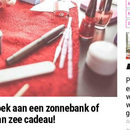
N
N
S
P
e
v
v
ek aan een zonnebank of
g
an zee cadeau!
Do