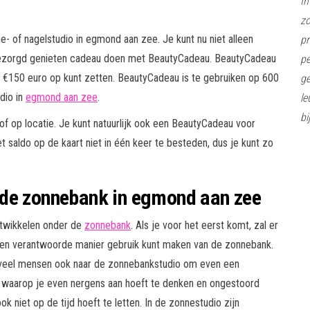
In
z
- of nagelstudio in egmond aan zee. Je kunt nu niet alleen
pr
nbezorgd genieten cadeau doen met BeautyCadeau. BeautyCadeau
pe
 €150 euro op kunt zetten. BeautyCadeau is te gebruiken op 600
ge
dio in
egmond aan zee
.
le
bi
f op locatie. Je kunt natuurlijk ook een BeautyCadeau voor
 saldo op de kaart niet in één keer te besteden, dus je kunt zo
 de zonnebank in egmond aan zee
ntwikkelen onder de
zonnebank
. Als je voor het eerst komt, zal er
 en verantwoorde manier gebruik kunt maken van de zonnebank.
 veel mensen ook naar de zonnebankstudio om even een
 waarop je even nergens aan hoeft te denken en ongestoord
 niet op de tijd hoeft te letten. In de zonnestudio zijn