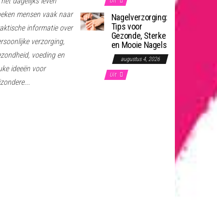
 het dagelijks leven
Uit
oeken mensen vaak naar
Nagelverzorging:
Tips voor
aktische informatie over
Gezonde, Sterke
rsoonlijke verzorging,
en Mooie Nagels
zondheid, voeding en
augustus 4, 2026
uke ideeën voor
Uit
jzondere...