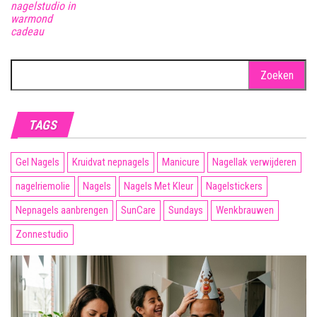
nagelstudio in
warmond
cadeau
Zoeken
naar:
TAGS
Gel Nagels
Kruidvat nepnagels
Manicure
Nagellak verwijderen
nagelriemolie
Nagels
Nagels Met Kleur
Nagelstickers
Nepnagels aanbrengen
SunCare
Sundays
Wenkbrauwen
Zonnestudio