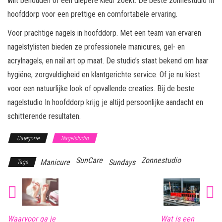
wilt behouden of een diepere kleur zoekt. De beste zonnestudio In
hoofddorp voor een prettige en comfortabele ervaring.
Voor prachtige nagels in hoofddorp. Met een team van ervaren
nagelstylisten bieden ze professionele manicures, gel- en
acrylnagels, en nail art op maat. De studio’s staat bekend om haar
hygiëne, zorgvuldigheid en klantgerichte service. Of je nu kiest
voor een natuurlijke look of opvallende creaties. Bij de beste
nagelstudio In hoofddorp krijg je altijd persoonlijke aandacht en
schitterende resultaten.
Categorie
Nagelstudio
SunCare
Zonnestudio
Manicure
Sundays
Tags
Waarvoor ga je
Wat is een