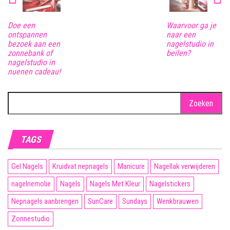
Doe een
Waarvoor ga je
ontspannen
naar een
bezoek aan een
nagelstudio in
zonnebank of
beilen?
nagelstudio in
nuenen cadeau!
Zoeken
naar:
TAGS
Gel Nagels
Kruidvat nepnagels
Manicure
Nagellak verwijderen
nagelriemolie
Nagels
Nagels Met Kleur
Nagelstickers
Nepnagels aanbrengen
SunCare
Sundays
Wenkbrauwen
Zonnestudio