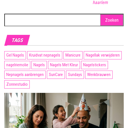
haarlem
Zoeken
naar:
TAGS
Gel Nagels
Kruidvat nepnagels
Manicure
Nagellak verwijderen
nagelriemolie
Nagels
Nagels Met Kleur
Nagelstickers
Nepnagels aanbrengen
SunCare
Sundays
Wenkbrauwen
Zonnestudio