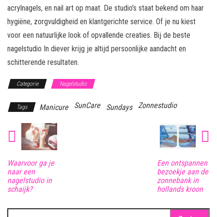
acrylnagels, en nail art op maat. De studio’s staat bekend om haar
hygiëne, zorgvuldigheid en klantgerichte service. Of je nu kiest
voor een natuurlijke look of opvallende creaties. Bij de beste
nagelstudio In diever krijg je altijd persoonlijke aandacht en
schitterende resultaten.
Categorie
Nagelstudio
SunCare
Zonnestudio
Manicure
Sundays
Tags
Waarvoor ga je
Een ontspannen
naar een
bezoekje aan de
nagelstudio in
zonnebank in
schaijk?
hollands kroon
Zoeken