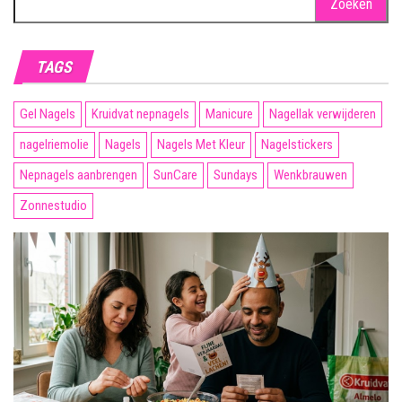
naar:
TAGS
Gel Nagels
Kruidvat nepnagels
Manicure
Nagellak verwijderen
nagelriemolie
Nagels
Nagels Met Kleur
Nagelstickers
Nepnagels aanbrengen
SunCare
Sundays
Wenkbrauwen
Zonnestudio