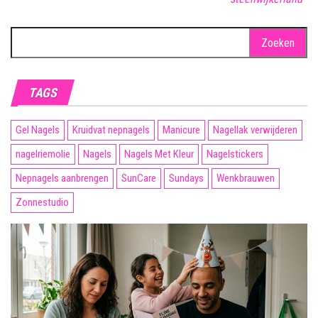
Zoeken
naar:
TAGS
Gel Nagels
Kruidvat nepnagels
Manicure
Nagellak verwijderen
nagelriemolie
Nagels
Nagels Met Kleur
Nagelstickers
Nepnagels aanbrengen
SunCare
Sundays
Wenkbrauwen
Zonnestudio