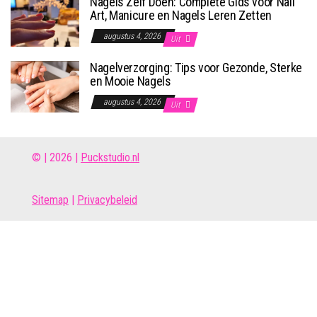
Nagels Zelf Doen: Complete Gids voor Nail
Art, Manicure en Nagels Leren Zetten
augustus 4, 2026
Uit
Nagelverzorging: Tips voor Gezonde, Sterke
en Mooie Nagels
augustus 4, 2026
Uit
© | 2026 |
Puckstudio.nl
Site
map
|
Privacybeleid