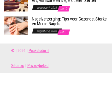
Art, Manicure en Nagels Leren Zetten
augustus 4, 2026
Uit
Nagelverzorging: Tips voor Gezonde, Sterke
en Mooie Nagels
augustus 4, 2026
Uit
© | 2026 |
Puckstudio.nl
Site
map
|
Privacybeleid