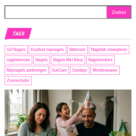
Zoeken
naar:
TAGS
Gel Nagels
Kruidvat nepnagels
Manicure
Nagellak verwijderen
nagelriemolie
Nagels
Nagels Met Kleur
Nagelstickers
Nepnagels aanbrengen
SunCare
Sundays
Wenkbrauwen
Zonnestudio