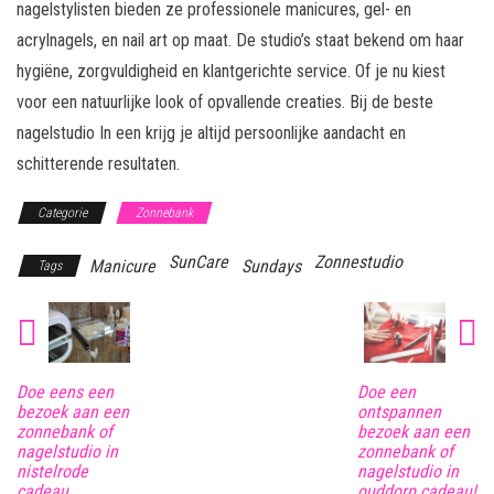
nagelstylisten bieden ze professionele manicures, gel- en
acrylnagels, en nail art op maat. De studio’s staat bekend om haar
hygiëne, zorgvuldigheid en klantgerichte service. Of je nu kiest
voor een natuurlijke look of opvallende creaties. Bij de beste
nagelstudio In een krijg je altijd persoonlijke aandacht en
schitterende resultaten.
Categorie
Zonnebank
SunCare
Zonnestudio
Manicure
Sundays
Tags
Doe eens een
Doe een
bezoek aan een
ontspannen
zonnebank of
bezoek aan een
nagelstudio in
zonnebank of
nistelrode
nagelstudio in
cadeau
ouddorp cadeau!