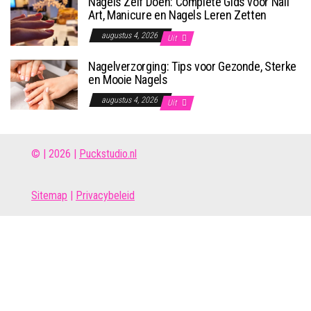
Nagels Zelf Doen: Complete Gids voor Nail
Art, Manicure en Nagels Leren Zetten
augustus 4, 2026
Uit
Nagelverzorging: Tips voor Gezonde, Sterke
en Mooie Nagels
augustus 4, 2026
Uit
© | 2026 |
Puckstudio.nl
Site
map
|
Privacybeleid