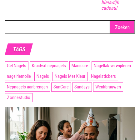
bleiswijk
cadeau!
Zoeken
naar:
TAGS
Gel Nagels
Kruidvat nepnagels
Manicure
Nagellak verwijderen
nagelriemolie
Nagels
Nagels Met Kleur
Nagelstickers
Nepnagels aanbrengen
SunCare
Sundays
Wenkbrauwen
Zonnestudio