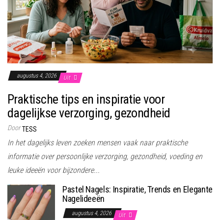
augustus 4, 2026
Uit
Praktische tips en inspiratie voor
dagelijkse verzorging, gezondheid
Door
TESS
In het dagelijks leven zoeken mensen vaak naar praktische
informatie over persoonlijke verzorging, gezondheid, voeding en
leuke ideeën voor bijzondere...
Pastel Nagels: Inspiratie, Trends en Elegante
Nagelideeën
augustus 4, 2026
Uit