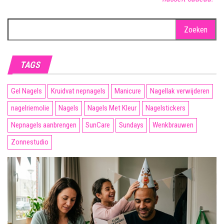
Zoeken
naar:
TAGS
Gel Nagels
Kruidvat nepnagels
Manicure
Nagellak verwijderen
nagelriemolie
Nagels
Nagels Met Kleur
Nagelstickers
Nepnagels aanbrengen
SunCare
Sundays
Wenkbrauwen
Zonnestudio