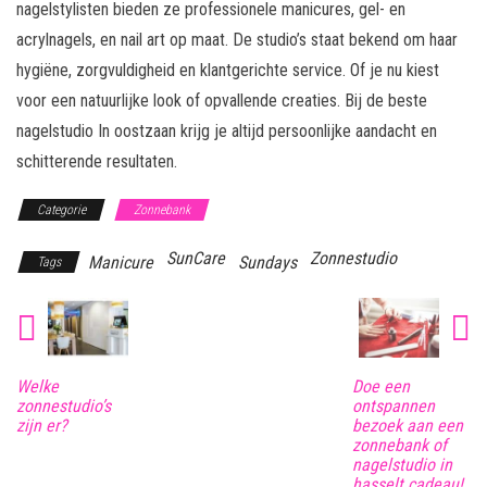
nagelstylisten bieden ze professionele manicures, gel- en
acrylnagels, en nail art op maat. De studio’s staat bekend om haar
hygiëne, zorgvuldigheid en klantgerichte service. Of je nu kiest
voor een natuurlijke look of opvallende creaties. Bij de beste
nagelstudio In oostzaan krijg je altijd persoonlijke aandacht en
schitterende resultaten.
Categorie
Zonnebank
SunCare
Zonnestudio
Manicure
Sundays
Tags
Welke
Doe een
zonnestudio’s
ontspannen
zijn er?
bezoek aan een
zonnebank of
nagelstudio in
hasselt cadeau!