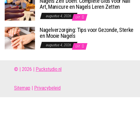
Nagels Zelf Doen: Complete Gids voor Nail
Art, Manicure en Nagels Leren Zetten
augustus 4, 2026
Uit
Nagelverzorging: Tips voor Gezonde, Sterke
en Mooie Nagels
augustus 4, 2026
Uit
© | 2026 |
Puckstudio.nl
Site
map
|
Privacybeleid