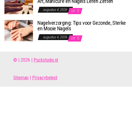
Art, Manicure en Nagels Leren Zetten
augustus 4, 2026
Uit
Nagelverzorging: Tips voor Gezonde, Sterke
en Mooie Nagels
augustus 4, 2026
Uit
© | 2026 |
Puckstudio.nl
Site
map
|
Privacybeleid