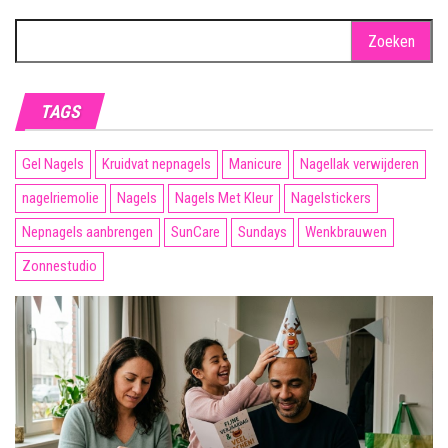
Zoeken
naar:
TAGS
Gel Nagels
Kruidvat nepnagels
Manicure
Nagellak verwijderen
nagelriemolie
Nagels
Nagels Met Kleur
Nagelstickers
Nepnagels aanbrengen
SunCare
Sundays
Wenkbrauwen
Zonnestudio