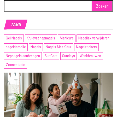
Zoeken
naar:
TAGS
Gel Nagels
Kruidvat nepnagels
Manicure
Nagellak verwijderen
nagelriemolie
Nagels
Nagels Met Kleur
Nagelstickers
Nepnagels aanbrengen
SunCare
Sundays
Wenkbrauwen
Zonnestudio