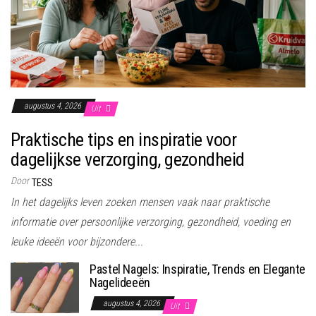
augustus 4, 2026
Uit
Praktische tips en inspiratie voor
dagelijkse verzorging, gezondheid
Door
TESS
In het dagelijks leven zoeken mensen vaak naar praktische
informatie over persoonlijke verzorging, gezondheid, voeding en
leuke ideeën voor bijzondere...
Pastel Nagels: Inspiratie, Trends en Elegante
Nagelideeën
augustus 4, 2026
Uit