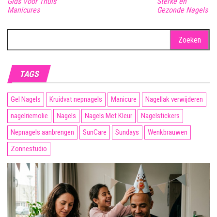
Gids Voor Thuis
Sterke en
Manicures
Gezonde Nagels
Zoeken
naar:
TAGS
Gel Nagels
Kruidvat nepnagels
Manicure
Nagellak verwijderen
nagelriemolie
Nagels
Nagels Met Kleur
Nagelstickers
Nepnagels aanbrengen
SunCare
Sundays
Wenkbrauwen
Zonnestudio