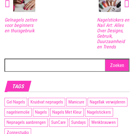
Gelnagels zetten
Nagelstickers en
voor beginners
Nail Art: Alles
en thuisgebruik
Over Designs,
Gebruik,
Duurzaamheid
en Trends
Zoeken
naar:
TAGS
Gel Nagels
Kruidvat nepnagels
Manicure
Nagellak verwijderen
nagelriemolie
Nagels
Nagels Met Kleur
Nagelstickers
Nepnagels aanbrengen
SunCare
Sundays
Wenkbrauwen
Zonnestudio