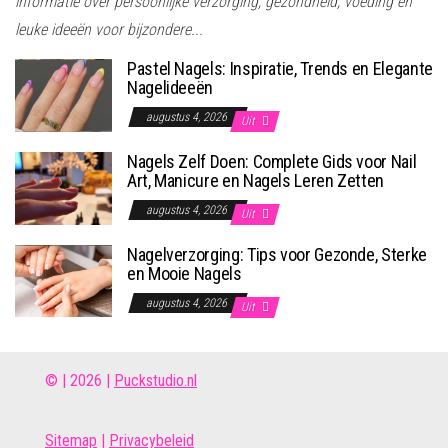
informatie over persoonlijke verzorging, gezondheid, voeding en
leuke ideeën voor bijzondere...
Pastel Nagels: Inspiratie, Trends en Elegante
Nagelideeën
augustus 4, 2026
Uit
Nagels Zelf Doen: Complete Gids voor Nail
Art, Manicure en Nagels Leren Zetten
augustus 4, 2026
Uit
Nagelverzorging: Tips voor Gezonde, Sterke
en Mooie Nagels
augustus 4, 2026
Uit
© | 2026 |
Puckstudio.nl
Site
map
|
Privacybeleid