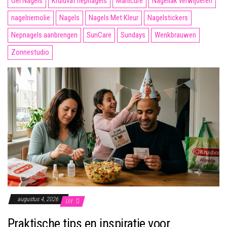
Gel Nagels
Kruidvat nepnagels
Manicure
Nagellak verwijderen
nagelriemolie
Nagels
Nagels Met Kleur
Nagelstickers
Nepnagels aanbrengen
SunCare
Sundays
Wenkbrauwen
Zonnestudio
augustus 4, 2026
Uit
Praktische tips en inspiratie voor