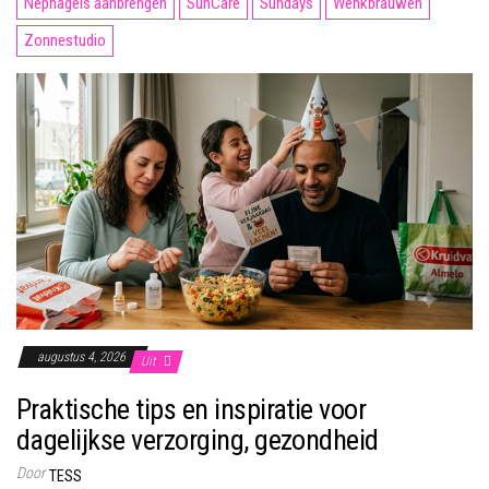
Nepnagels aanbrengen
SunCare
Sundays
Wenkbrauwen
Zonnestudio
augustus 4, 2026
Uit
Praktische tips en inspiratie voor
dagelijkse verzorging, gezondheid
Door
TESS