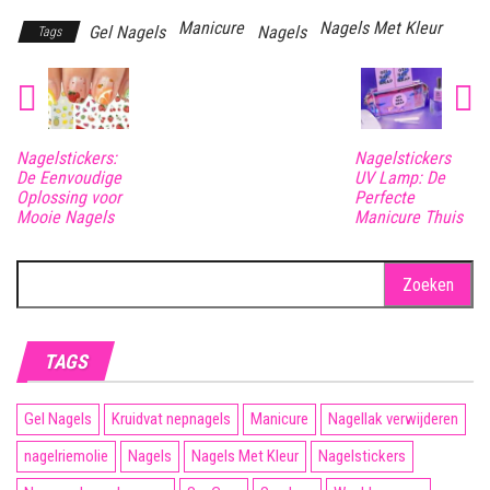
Manicure
Nagels Met Kleur
Gel Nagels
Nagels
Tags
Nagelstickers:
Nagelstickers
De Eenvoudige
UV Lamp: De
Oplossing voor
Perfecte
Mooie Nagels
Manicure Thuis
Zoeken
naar:
TAGS
Gel Nagels
Kruidvat nepnagels
Manicure
Nagellak verwijderen
nagelriemolie
Nagels
Nagels Met Kleur
Nagelstickers