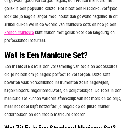
of gewoon goed verzorgde nagels, een French manicure met
gellak is een populaire keuze. Het biedt een klassieke, verfijnde
look die je nagels langer mooi houdt dan gewone nagellak. In dit
artikel duiken we in de wereld van manicure sets en hoe je een
French manicure
kunt maken met gellak voor een langdurig en
professioneel resultaat.
Wat Is Een Manicure Set?
Een
manicure set
is een verzameling van tools en accessoires
die je helpen om je nagels perfect te verzorgen. Deze sets
bevatten vaak verschillende instrumenten zoals nagelvijlen,
nagelknippers, nagelriemduwers, en polijstblokjes. De tools in een
manicure set kunnen variëren afhankelijk van het merk en de prijs,
maar het doel blijft hetzelfde: je nagels op de juiste manier
onderhouden en een mooie manicure creëren.
Wat Zit Er In Een Standaard Manicure Set?