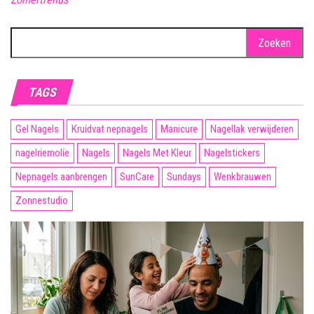
Zoeken
naar:
TAGS
Gel Nagels
Kruidvat nepnagels
Manicure
Nagellak verwijderen
nagelriemolie
Nagels
Nagels Met Kleur
Nagelstickers
Nepnagels aanbrengen
SunCare
Sundays
Wenkbrauwen
Zonnestudio