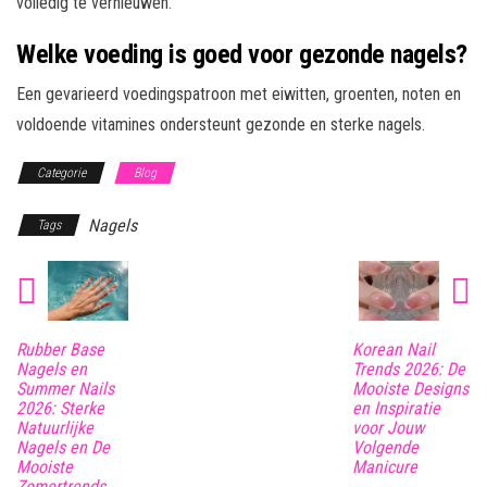
volledig te vernieuwen.
Welke voeding is goed voor gezonde nagels?
Een gevarieerd voedingspatroon met eiwitten, groenten, noten en
voldoende vitamines ondersteunt gezonde en sterke nagels.
Categorie
Blog
Nagels
Tags
Rubber Base
Korean Nail
Nagels en
Trends 2026: De
Summer Nails
Mooiste Designs
2026: Sterke
en Inspiratie
Natuurlijke
voor Jouw
Nagels en De
Volgende
Mooiste
Manicure
Zomertrends