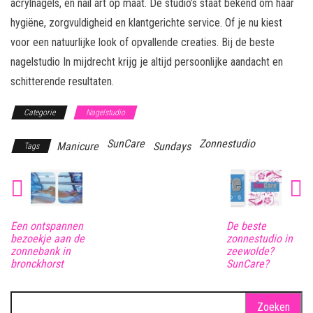
acrylnagels, en nail art op maat. De studio’s staat bekend om haar
hygiëne, zorgvuldigheid en klantgerichte service. Of je nu kiest
voor een natuurlijke look of opvallende creaties. Bij de beste
nagelstudio In mijdrecht krijg je altijd persoonlijke aandacht en
schitterende resultaten.
Categorie
Nagelstudio
SunCare
Zonnestudio
Manicure
Sundays
Tags
Een ontspannen
De beste
bezoekje aan de
zonnestudio in
zonnebank in
zeewolde?
bronckhorst
SunCare?
Zoeken