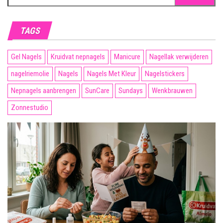
naar:
TAGS
Gel Nagels
Kruidvat nepnagels
Manicure
Nagellak verwijderen
nagelriemolie
Nagels
Nagels Met Kleur
Nagelstickers
Nepnagels aanbrengen
SunCare
Sundays
Wenkbrauwen
Zonnestudio