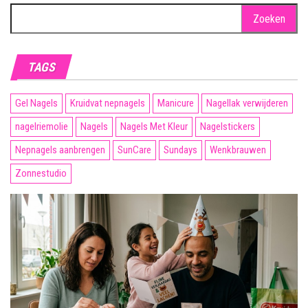
Zoeken
naar:
TAGS
Gel Nagels
Kruidvat nepnagels
Manicure
Nagellak verwijderen
nagelriemolie
Nagels
Nagels Met Kleur
Nagelstickers
Nepnagels aanbrengen
SunCare
Sundays
Wenkbrauwen
Zonnestudio