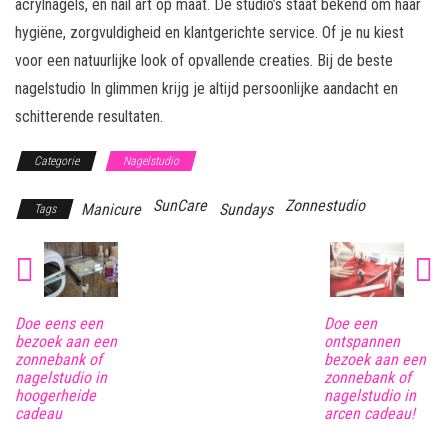
acrylnagels, en nail art op maat. De studio’s staat bekend om haar
hygiëne, zorgvuldigheid en klantgerichte service. Of je nu kiest
voor een natuurlijke look of opvallende creaties. Bij de beste
nagelstudio In glimmen krijg je altijd persoonlijke aandacht en
schitterende resultaten.
Categorie
Nagelstudio
SunCare
Zonnestudio
Manicure
Sundays
Tags
Doe eens een
Doe een
bezoek aan een
ontspannen
zonnebank of
bezoek aan een
nagelstudio in
zonnebank of
hoogerheide
nagelstudio in
cadeau
arcen cadeau!