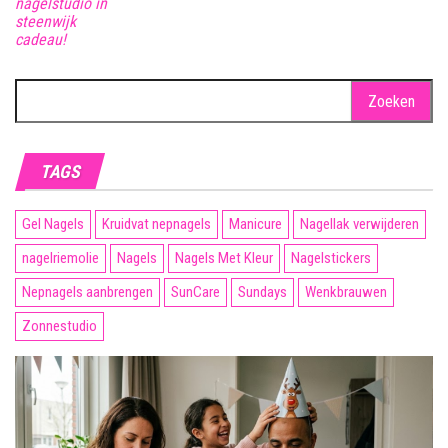
nagelstudio in
steenwijk
cadeau!
Zoeken
naar:
TAGS
Gel Nagels
Kruidvat nepnagels
Manicure
Nagellak verwijderen
nagelriemolie
Nagels
Nagels Met Kleur
Nagelstickers
Nepnagels aanbrengen
SunCare
Sundays
Wenkbrauwen
Zonnestudio