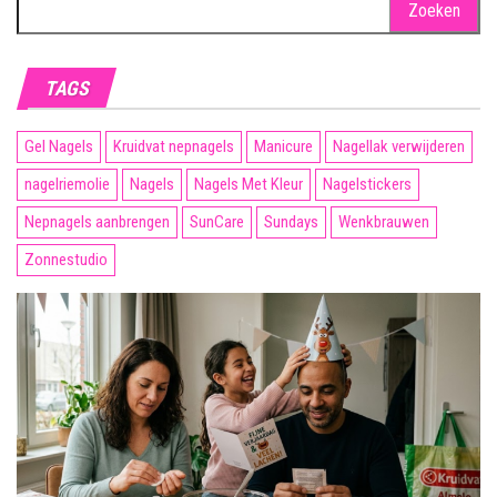
naar:
TAGS
Gel Nagels
Kruidvat nepnagels
Manicure
Nagellak verwijderen
nagelriemolie
Nagels
Nagels Met Kleur
Nagelstickers
Nepnagels aanbrengen
SunCare
Sundays
Wenkbrauwen
Zonnestudio