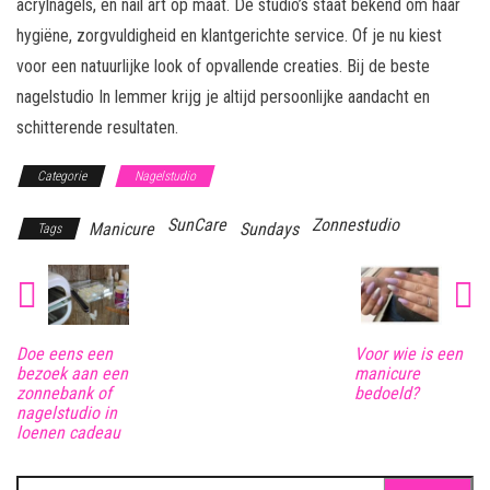
acrylnagels, en nail art op maat. De studio’s staat bekend om haar
hygiëne, zorgvuldigheid en klantgerichte service. Of je nu kiest
voor een natuurlijke look of opvallende creaties. Bij de beste
nagelstudio In lemmer krijg je altijd persoonlijke aandacht en
schitterende resultaten.
Categorie
Nagelstudio
SunCare
Zonnestudio
Manicure
Sundays
Tags
Doe eens een
Voor wie is een
bezoek aan een
manicure
zonnebank of
bedoeld?
nagelstudio in
loenen cadeau
Zoeken