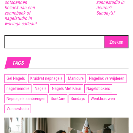
ontspannen
zonnestudio in
bezoek aan een
deurne?
zonnebank of
Sunday’s?
nagelstudio in
wolvega cadeau!
Zoeken
naar:
TAGS
Gel Nagels
Kruidvat nepnagels
Manicure
Nagellak verwijderen
nagelriemolie
Nagels
Nagels Met Kleur
Nagelstickers
Nepnagels aanbrengen
SunCare
Sundays
Wenkbrauwen
Zonnestudio