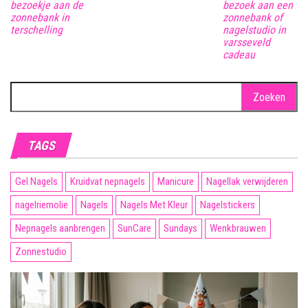
bezoekje aan de
bezoek aan een
zonnebank in
zonnebank of
terschelling
nagelstudio in
varsseveld
cadeau
Zoeken
naar:
TAGS
Gel Nagels
Kruidvat nepnagels
Manicure
Nagellak verwijderen
nagelriemolie
Nagels
Nagels Met Kleur
Nagelstickers
Nepnagels aanbrengen
SunCare
Sundays
Wenkbrauwen
Zonnestudio