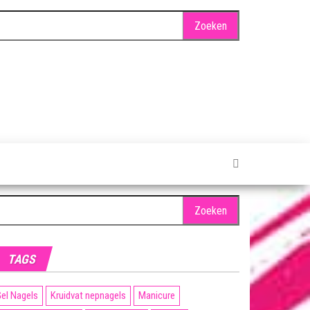
oeken
ar:
TAGS
el Nagels
Kruidvat nepnagels
Manicure