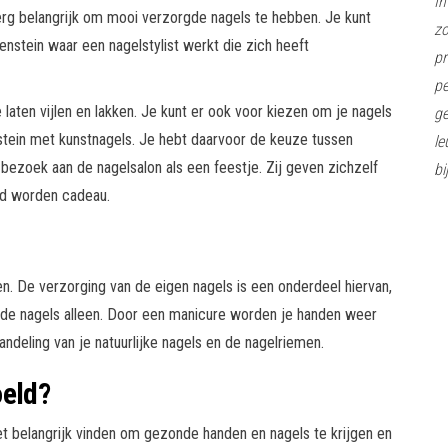
In
rg belangrijk om mooi verzorgde nagels te hebben. Je kunt
z
enstein waar een nagelstylist werkt die zich heeft
pr
pe
 laten vijlen en lakken. Je kunt er ook voor kiezen om je nagels
ge
nstein met kunstnagels. Je hebt daarvoor de keuze tussen
le
ezoek aan de nagelsalon als een feestje. Zij geven zichzelf
bi
gd worden cadeau.
en. De verzorging van de eigen nagels is een onderdeel hiervan,
 de nagels alleen. Door een manicure worden je handen weer
ndeling van je natuurlijke nagels en de nagelriemen.
oeld?
et belangrijk vinden om gezonde handen en nagels te krijgen en