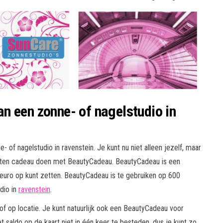
n een zonne- of nagelstudio in
 of nagelstudio in ravenstein. Je kunt nu niet alleen jezelf, maar
eten cadeau doen met BeautyCadeau. BeautyCadeau is een
euro op kunt zetten. BeautyCadeau is te gebruiken op 600
dio in
ravenstein
.
f op locatie. Je kunt natuurlijk ook een BeautyCadeau voor
 saldo op de kaart niet in één keer te besteden, dus je kunt zo