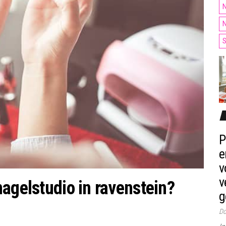
N
N
S
P
e
v
v
agelstudio in ravenstein?
g
Do