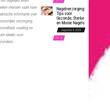
 het dagelijks leven
Uit
oeken mensen vaak naar
Nagelverzorging:
Tips voor
aktische informatie over
Gezonde, Sterke
rsoonlijke verzorging,
en Mooie Nagels
zondheid, voeding en
augustus 4, 2026
uke ideeën voor
Uit
jzondere...