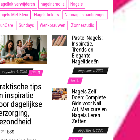
agellak verwijderen
nagelriemolie
Nagels
agels Met Kleur
Nagelstickers
Nepnagels aanbrengen
unCare
Sundays
Wenkbrauwen
Zonnestudio
Pastel Nagels:
Inspiratie,
Trends en
Elegante
Nagelideeën
augustus 4, 2026
augustus 4, 2026
Uit
Uit
raktische tips
Nagels Zelf
n inspiratie
Doen: Complete
oor dagelijkse
Gids voor Nail
Art, Manicure en
erzorging,
Nagels Leren
ezondheid
Zetten
augustus 4, 2026
or
TESS