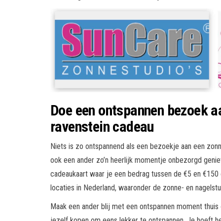
Doe een ontspannen bezoek aa
ravenstein cadeau
Niets is zo ontspannend als een bezoekje aan een zonne-
ook een ander zo’n heerlijk momentje onbezorgd geni
cadeaukaart waar je een bedrag tussen de €5 en €150 
locaties in Nederland, waaronder de zonne- en nagelstu
Maak een ander blij met een ontspannen moment thuis o
jezelf kopen om eens lekker te ontspannen. Je hoeft het