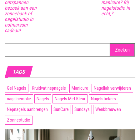
ontspannen
manicure? Bij
bezoek aan een
nagelstudio in
zonnebank of
echt,?
nagelstudio in
ootmarsum
cadeau!
Zoeken
naar:
TAGS
Gel Nagels
Kruidvat nepnagels
Manicure
Nagellak verwijderen
nagelriemolie
Nagels
Nagels Met Kleur
Nagelstickers
Nepnagels aanbrengen
SunCare
Sundays
Wenkbrauwen
Zonnestudio