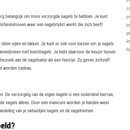
In
z
rg belangrijk om mooi verzorgde nagels te hebben. Je kunt
pr
elofarendsveen waar een nagelstylist werkt die zich heeft
pe
ge
le
 laten vijlen en lakken. Je kunt er ook voor kiezen om je nagels
bi
lofarendsveen met kunstnagels. Je hebt daarvoor de keuze tussen
ezoek aan de nagelsalon als een feestje. Zij geven zichzelf
gd worden cadeau.
en. De verzorging van de eigen nagels is een onderdeel hiervan,
 de nagels alleen. Door een manicure worden je handen weer
ndeling van je natuurlijke nagels en de nagelriemen.
oeld?