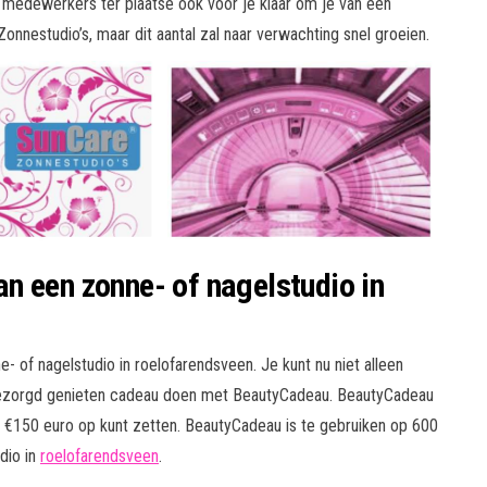
de medewerkers ter plaatse ook voor je klaar om je van een
onnestudio’s, maar dit aantal zal naar verwachting snel groeien.
n een zonne- of nagelstudio in
 of nagelstudio in roelofarendsveen. Je kunt nu niet alleen
nbezorgd genieten cadeau doen met BeautyCadeau. BeautyCadeau
 €150 euro op kunt zetten. BeautyCadeau is te gebruiken op 600
dio in
roelofarendsveen
.