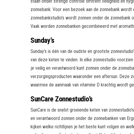
staan onder strenge controle omtrent veiligheid en hyg
zonnebank. Voor een bezoek aan de zonnebank wordt e
zonnebankstudio’s wordt zonnen onder de zonnebank oo
Vaak worden zonnebanken gecombineerd met aromathera
Sunday’s
Sunday’s is één van de oudste en grootste zonnestudio’s 
van deze keten te vinden. In elke zonnestudio voorzie
je veilig en verantwoord kunt zonnen onder de zonneba
verzorgingsproducten waaronder een aftersun. Deze z
waarmee de aanmaak van vitamine D krachtig wordt ge
SunCare Zonnestudio’s
SunCare is de snelst groeiende keten van zonnestudio’s 
en verantwoord zonnen onder de zonnebanken van Ergol
kijken welke richtlijnen je het beste kunt volgen en w