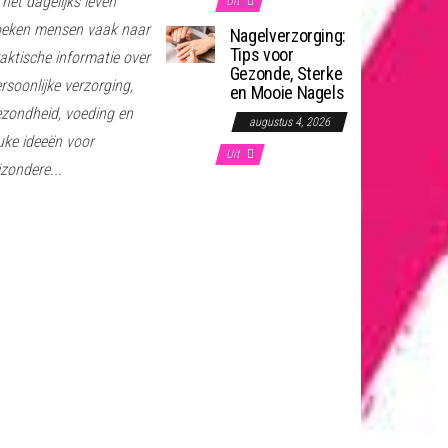
 het dagelijks leven
Uit
oeken mensen vaak naar
Nagelverzorging:
Tips voor
aktische informatie over
Gezonde, Sterke
rsoonlijke verzorging,
en Mooie Nagels
zondheid, voeding en
augustus 4, 2026
uke ideeën voor
Uit
jzondere...