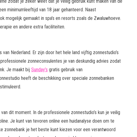
iëne zodat je zeker weet dat je veilig gebruik kunt maken van de
en minimumleeftijd van 18 jaar gehanteerd. Naast
k mogelijk gemaakt in spa’s en resorts zoals de Zwaluwhoeve.
pie en andere extra faciliteiten.
van Nederland. Er zijn door het hele land vijftig zonnestudio’s
n professionele zonneconsulentes je van deskundig advies zodat
nk. Je maakt bij
Sunday’s
gratis gebruik van
onnestudio heeft de beschikking over speciale zonnebanken
stimuleerd.
van dit moment. In de professionele zonnestudio’s kun je veilig
ine. Je kunt van tevoren online een huidanalyse doen om te
elke zonnebank je het beste kunt kiezen voor een verantwoord