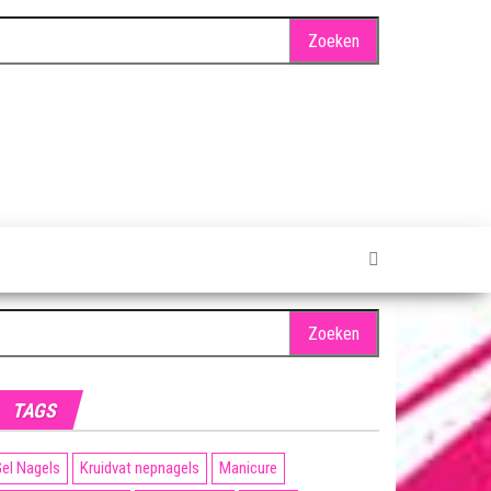
oeken
ar:
TAGS
el Nagels
Kruidvat nepnagels
Manicure