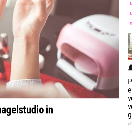
N
N
S
P
e
v
v
nagelstudio in
g
Do