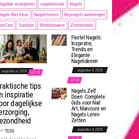
agellak verwijderen
nagelriemolie
Nagels
agels Met Kleur
Nagelstickers
Nepnagels aanbrengen
unCare
Sundays
Wenkbrauwen
Zonnestudio
Pastel Nagels:
Inspiratie,
Trends en
Elegante
Nagelideeën
augustus 4, 2026
augustus 4, 2026
Uit
Uit
raktische tips
Nagels Zelf
n inspiratie
Doen: Complete
oor dagelijkse
Gids voor Nail
Art, Manicure en
erzorging,
Nagels Leren
ezondheid
Zetten
augustus 4, 2026
or
TESS