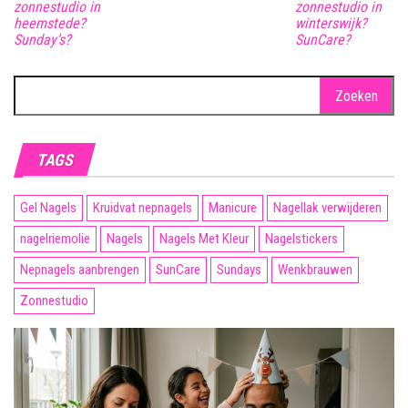
zonnestudio in
zonnestudio in
heemstede?
winterswijk?
Sunday’s?
SunCare?
Zoeken
naar:
TAGS
Gel Nagels
Kruidvat nepnagels
Manicure
Nagellak verwijderen
nagelriemolie
Nagels
Nagels Met Kleur
Nagelstickers
Nepnagels aanbrengen
SunCare
Sundays
Wenkbrauwen
Zonnestudio