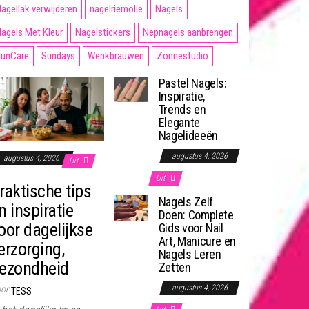
agellak verwijderen
nagelriemolie
Nagels
agels Met Kleur
Nagelstickers
Nepnagels aanbrengen
unCare
Sundays
Wenkbrauwen
Zonnestudio
Pastel Nagels:
Inspiratie,
Trends en
Elegante
Nagelideeën
augustus 4, 2026
augustus 4, 2026
Uit
Uit
raktische tips
Nagels Zelf
n inspiratie
Doen: Complete
oor dagelijkse
Gids voor Nail
Art, Manicure en
erzorging,
Nagels Leren
ezondheid
Zetten
augustus 4, 2026
or
TESS