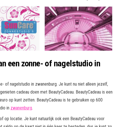
n een zonne- of nagelstudio in
 of nagelstudio in zwanenburg. Je kunt nu niet alleen jezelf,
 genieten cadeau doen met BeautyCadeau. BeautyCadeau is een
euro op kunt zetten. BeautyCadeau is te gebruiken op 600
dio in
zwanenburg
.
f op locatie. Je kunt natuurlijk ook een BeautyCadeau voor
 saldo op de kaart niet in één keer te besteden, dus je kunt zo