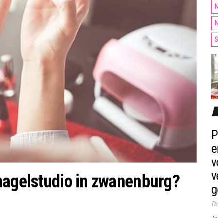
N
N
S
P
e
v
v
nagelstudio in zwanenburg?
g
Do