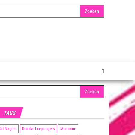
oeken
ar:
TAGS
el Nagels
Kruidvat nepnagels
Manicure