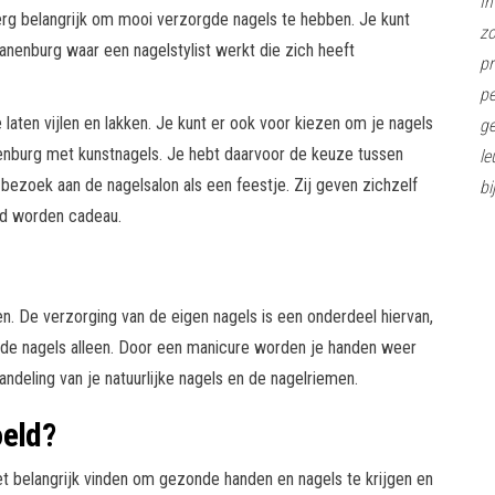
In
rg belangrijk om mooi verzorgde nagels te hebben. Je kunt
z
anenburg waar een nagelstylist werkt die zich heeft
pr
pe
 laten vijlen en lakken. Je kunt er ook voor kiezen om je nagels
ge
nenburg met kunstnagels. Je hebt daarvoor de keuze tussen
le
ezoek aan de nagelsalon als een feestje. Zij geven zichzelf
bi
gd worden cadeau.
en. De verzorging van de eigen nagels is een onderdeel hiervan,
 de nagels alleen. Door een manicure worden je handen weer
ndeling van je natuurlijke nagels en de nagelriemen.
oeld?
et belangrijk vinden om gezonde handen en nagels te krijgen en