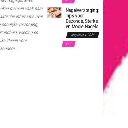
 het dagelijks leven
Uit
oeken mensen vaak naar
Nagelverzorging:
Tips voor
aktische informatie over
Gezonde, Sterke
rsoonlijke verzorging,
en Mooie Nagels
zondheid, voeding en
augustus 4, 2026
uke ideeën voor
Uit
jzondere...