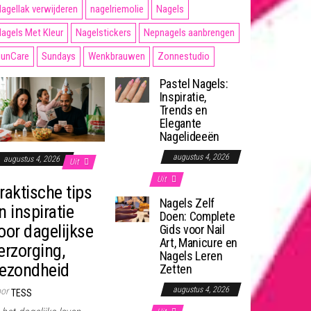
agellak verwijderen
nagelriemolie
Nagels
agels Met Kleur
Nagelstickers
Nepnagels aanbrengen
unCare
Sundays
Wenkbrauwen
Zonnestudio
Pastel Nagels:
Inspiratie,
Trends en
Elegante
Nagelideeën
augustus 4, 2026
augustus 4, 2026
Uit
Uit
raktische tips
Nagels Zelf
n inspiratie
Doen: Complete
oor dagelijkse
Gids voor Nail
Art, Manicure en
erzorging,
Nagels Leren
ezondheid
Zetten
augustus 4, 2026
or
TESS