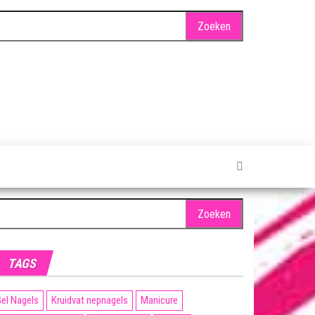
oeken
ar:
TAGS
el Nagels
Kruidvat nepnagels
Manicure