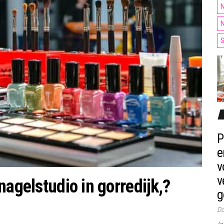
N
N
S
P
e
v
v
nagelstudio in gorredijk,?
g
Do