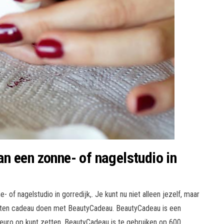
n een zonne- of nagelstudio in
of nagelstudio in gorredijk,. Je kunt nu niet alleen jezelf, maar
eten cadeau doen met BeautyCadeau. BeautyCadeau is een
euro op kunt zetten. BeautyCadeau is te gebruiken op 600