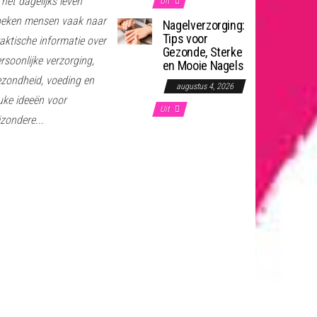
 het dagelijks leven
Uit
oeken mensen vaak naar
Nagelverzorging:
Tips voor
aktische informatie over
Gezonde, Sterke
rsoonlijke verzorging,
en Mooie Nagels
zondheid, voeding en
augustus 4, 2026
uke ideeën voor
Uit
jzondere...