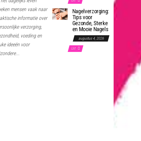
 het dagelijks leven
Uit
oeken mensen vaak naar
Nagelverzorging:
Tips voor
aktische informatie over
Gezonde, Sterke
rsoonlijke verzorging,
en Mooie Nagels
zondheid, voeding en
augustus 4, 2026
uke ideeën voor
Uit
jzondere...