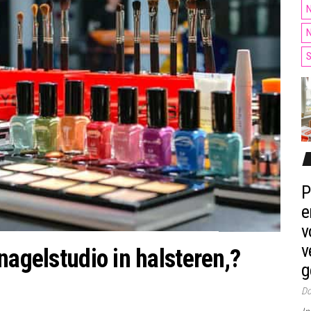
N
N
S
P
e
v
v
nagelstudio in halsteren,?
g
Do