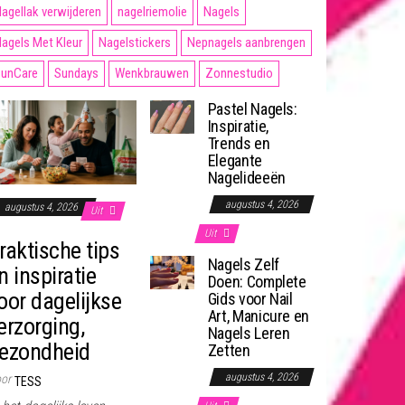
agellak verwijderen
nagelriemolie
Nagels
agels Met Kleur
Nagelstickers
Nepnagels aanbrengen
unCare
Sundays
Wenkbrauwen
Zonnestudio
Pastel Nagels:
Inspiratie,
Trends en
Elegante
Nagelideeën
augustus 4, 2026
augustus 4, 2026
Uit
Uit
raktische tips
Nagels Zelf
n inspiratie
Doen: Complete
oor dagelijkse
Gids voor Nail
Art, Manicure en
erzorging,
Nagels Leren
ezondheid
Zetten
augustus 4, 2026
or
TESS