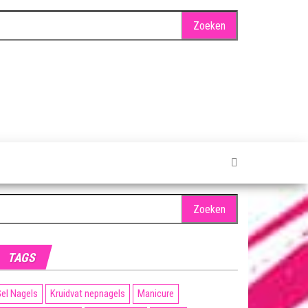
oeken
ar:
TAGS
el Nagels
Kruidvat nepnagels
Manicure