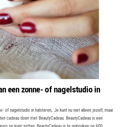
n een zonne- of nagelstudio in
of nagelstudio in halsteren,. Je kunt nu niet alleen jezelf, maar
eten cadeau doen met BeautyCadeau. BeautyCadeau is een
euro op kunt zetten. BeautyCadeau is te gebruiken op 600