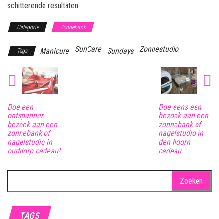
schitterende resultaten.
Categorie
Zonnebank
SunCare
Zonnestudio
Manicure
Sundays
Tags
Doe een
Doe eens een
ontspannen
bezoek aan een
bezoek aan een
zonnebank of
zonnebank of
nagelstudio in
nagelstudio in
den hoorn
ouddorp cadeau!
cadeau
Zoeken
naar:
TAGS