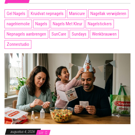
Gel Nagels
Kruidvat nepnagels
Manicure
Nagellak verwijderen
nagelriemolie
Nagels
Nagels Met Kleur
Nagelstickers
Nepnagels aanbrengen
SunCare
Sundays
Wenkbrauwen
Zonnestudio
augustus 4, 2026
Uit