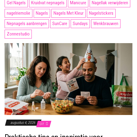
Gel Nagels
Kruidvat nepnagels
Manicure
Nagellak verwijderen
nagelriemolie
Nagels
Nagels Met Kleur
Nagelstickers
Nepnagels aanbrengen
SunCare
Sundays
Wenkbrauwen
Zonnestudio
augustus 4, 2026
Uit