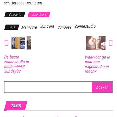
schitterende resultaten.
Categorie
Zonnebank
SunCare
Zonnestudio
Manicure
Sundays
Tags
De beste
Waarvoor ga je
zonnestudio in
naar een
medemblik?
nagelstudio in
Sunday’s?
rhoon?
Zoeken
naar:
TAGS