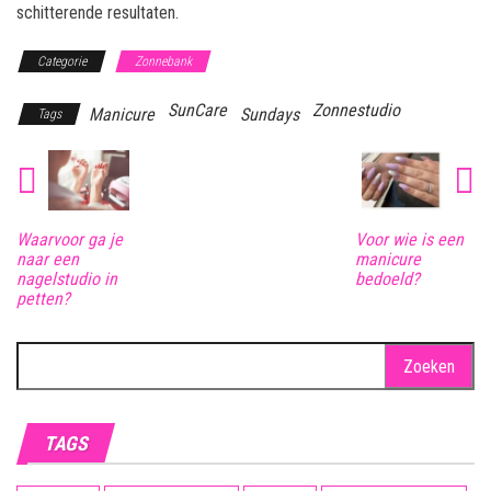
schitterende resultaten.
Categorie
Zonnebank
SunCare
Zonnestudio
Manicure
Sundays
Tags
Waarvoor ga je
Voor wie is een
naar een
manicure
nagelstudio in
bedoeld?
petten?
Zoeken
naar:
TAGS