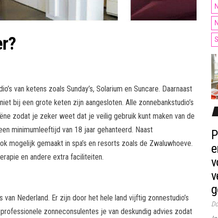
N
N
er?
S
dio’s van ketens zoals Sunday’s, Solarium en Suncare. Daarnaast
 niet bij een grote keten zijn aangesloten. Alle zonnebankstudio’s
iëne zodat je zeker weet dat je veilig gebruik kunt maken van de
en minimumleeftijd van 18 jaar gehanteerd. Naast
P
k mogelijk gemaakt in spa’s en resorts zoals de Zwaluwhoeve.
e
pie en andere extra faciliteiten.
v
v
g
van Nederland. Er zijn door het hele land vijftig zonnestudio’s
Do
n professionele zonneconsulentes je van deskundig advies zodat