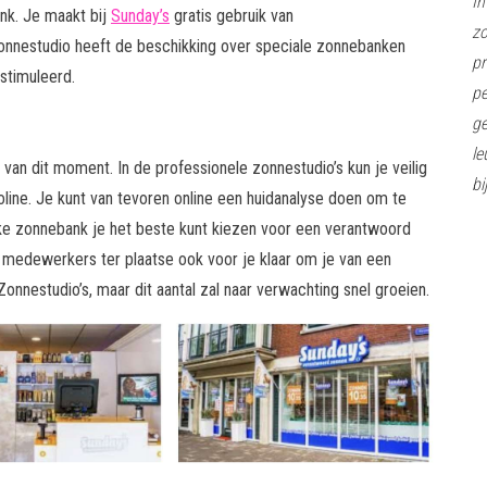
In
nk. Je maakt bij
Sunday’s
gratis gebruik van
z
onnestudio heeft de beschikking over speciale zonnebanken
pr
stimuleerd.
pe
ge
le
van dit moment. In de professionele zonnestudio’s kun je veilig
bi
ine. Je kunt van tevoren online een huidanalyse doen om te
elke zonnebank je het beste kunt kiezen voor een verantwoord
de medewerkers ter plaatse ook voor je klaar om je van een
onnestudio’s, maar dit aantal zal naar verwachting snel groeien.