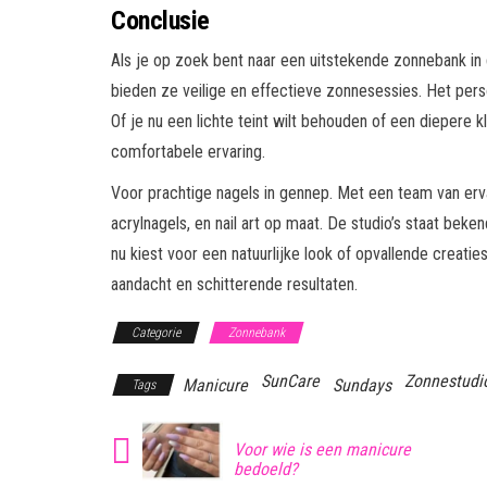
Conclusie
Als je op zoek bent naar een uitstekende zonnebank i
bieden ze veilige en effectieve zonnesessies. Het perso
Of je nu een lichte teint wilt behouden of een diepere 
comfortabele ervaring.
Voor prachtige nagels in gennep. Met een team van erva
acrylnagels, en nail art op maat. De studio’s staat beke
nu kiest voor een natuurlijke look of opvallende creaties
aandacht en schitterende resultaten.
Categorie
Zonnebank
SunCare
Zonnestudi
Manicure
Sundays
Tags
Voor wie is een manicure
bedoeld?