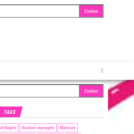
oeken
ar:
TAGS
el Nagels
Kruidvat nepnagels
Manicure