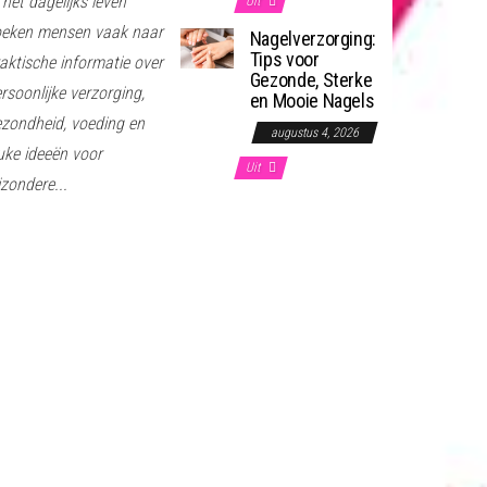
 het dagelijks leven
Uit
oeken mensen vaak naar
Nagelverzorging:
Tips voor
aktische informatie over
Gezonde, Sterke
rsoonlijke verzorging,
en Mooie Nagels
zondheid, voeding en
augustus 4, 2026
uke ideeën voor
Uit
jzondere...