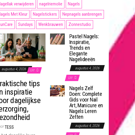
agellak verwijderen
nagelriemolie
Nagels
agels Met Kleur
Nagelstickers
Nepnagels aanbrengen
unCare
Sundays
Wenkbrauwen
Zonnestudio
Pastel Nagels:
Inspiratie,
Trends en
Elegante
Nagelideeën
augustus 4, 2026
augustus 4, 2026
Uit
Uit
raktische tips
Nagels Zelf
n inspiratie
Doen: Complete
oor dagelijkse
Gids voor Nail
Art, Manicure en
erzorging,
Nagels Leren
ezondheid
Zetten
augustus 4, 2026
or
TESS