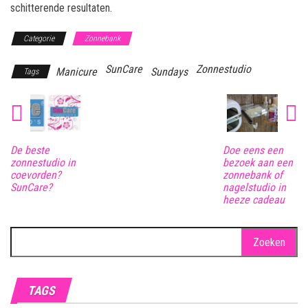
schitterende resultaten.
Categorie
Zonnebank
SunCare
Zonnestudio
Manicure
Sundays
Tags
De beste
Doe eens een
zonnestudio in
bezoek aan een
coevorden?
zonnebank of
SunCare?
nagelstudio in
heeze cadeau
Zoeken
naar:
TAGS