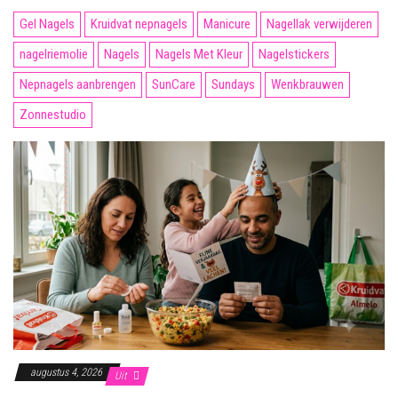
Gel Nagels
Kruidvat nepnagels
Manicure
Nagellak verwijderen
nagelriemolie
Nagels
Nagels Met Kleur
Nagelstickers
Nepnagels aanbrengen
SunCare
Sundays
Wenkbrauwen
Zonnestudio
augustus 4, 2026
Uit