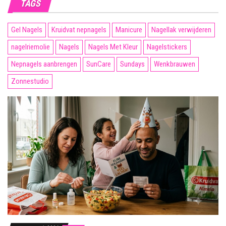
TAGS
Gel Nagels
Kruidvat nepnagels
Manicure
Nagellak verwijderen
nagelriemolie
Nagels
Nagels Met Kleur
Nagelstickers
Nepnagels aanbrengen
SunCare
Sundays
Wenkbrauwen
Zonnestudio