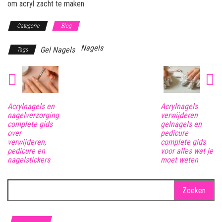
om acryl zacht te maken
Categorie
Blog
Nagels
Gel Nagels
Tags
Acrylnagels en
Acrylnagels
nagelverzorging
verwijderen
complete gids
gelnagels en
over
pedicure
verwijderen,
complete gids
pedicure en
voor alles wat je
nagelstickers
moet weten
Zoeken
naar: