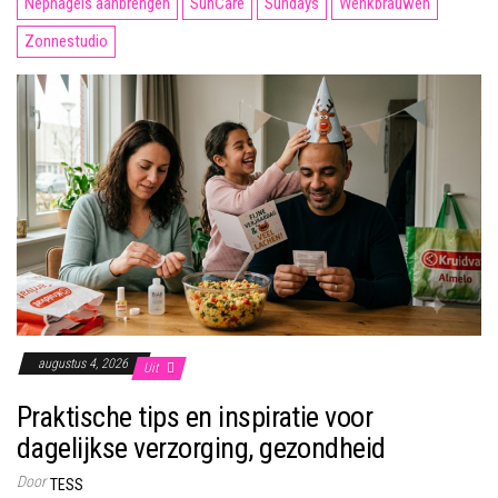
Nepnagels aanbrengen
SunCare
Sundays
Wenkbrauwen
Zonnestudio
augustus 4, 2026
Uit
Praktische tips en inspiratie voor
dagelijkse verzorging, gezondheid
Door
TESS